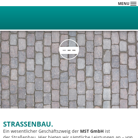
MENU
STRASSENBAU.
Ein wesentlicher Geschäftszweig der
MST GmbH
ist
der Straßenbau. Hier bieten wir sämtliche Leistungen an – von