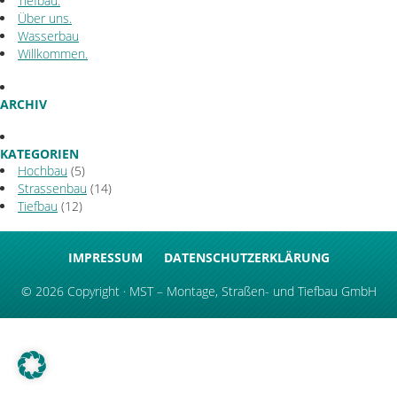
Tiefbau.
Über uns.
Wasserbau
Willkommen.
ARCHIV
KATEGORIEN
Hochbau
(5)
Strassenbau
(14)
Tiefbau
(12)
IMPRESSUM
DATENSCHUTZERKLÄRUNG
© 2026 Copyright · MST – Montage, Straßen- und Tiefbau GmbH