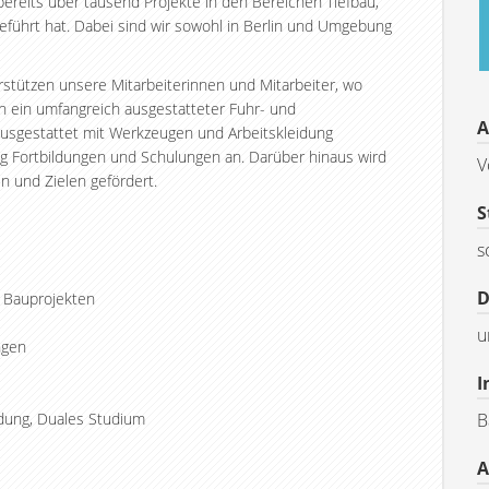
bereits über tausend Projekte in den Bereichen Tiefbau,
geführt hat. Dabei sind wir sowohl in Berlin und Umgebung
erstützen unsere Mitarbeiterinnen und Mitarbeiter, wo
ch ein umfangreich ausgestatteter Fuhr- und
A
usgestattet mit Werkzeugen und Arbeitskleidung
ig Fortbildungen und Schulungen an. Darüber hinaus wird
V
en und Zielen gefördert.
S
s
D
n Bauprojekten
u
ngen
I
B
ldung, Duales Studium
A