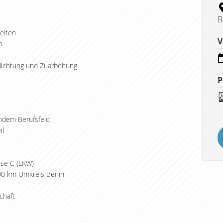
B
eiten
V
n
dichtung und Zuarbeitung
P
ndem Berufsfeld
il
sse C (LKW)
300 km Umkreis Berlin
chaft