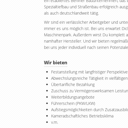
ein etabliertes Berliner Bauunternehmen, das 
Spezialtiefbau und Straßenbau erfolgreich aus
als auch deutschlandweit tätig.
Wir sind ein verlässlicher Arbeitgeber und unt
immer es uns möglich ist. Bei uns erwartet Di
Maschinenpark. Außerdem wirst Du komplett a
namhafter Hersteller. Und wir bieten regelmäß
bei uns jeder individuell nach seinen Potenzial
Wir bieten
Festanstellung mit langfristiger Perspektive
Abwechslungsreiche Tätigkeit in vielfältige
Übertarifliche Bezahlung
Zuschuss zu Vermögenswirksamen Leistu
Weiterbildungsangebote
Führerschein (PKW/LKW)
Aufstiegsmöglichkeiten durch Zusatzausbi
Kameradschaftliches Betriebsklima
v.m.