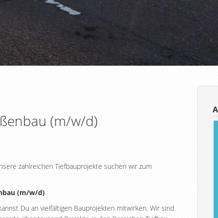
A
raßenbau (m/w/d)
nsere zahlreichen Tiefbauprojekte suchen wir zum
nbau
(m/w/d)
nnst Du an vielfältigen Bauprojekten mitwirken. Wir sind